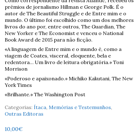
Como correspondente da revista Atlantic, recebeu os
prémios de jornalismo Hillman e George Polk. É o
autor de The Beautiful Struggle e de Entre mim e o
mundo. O último foi escolhido como um dos melhores
livros do ano por, entre outros, The Guardian, The
New Yorker e The Economist e venceu o National
Book Award de 2015 para não ficção.
«A linguagem de Entre mim e o mundo é, como a
viagem de Coates, visceral, eloquente, bela e
redentora… Um livro de leitura obrigatória.» Toni
Morrison
«Poderoso e apaixonado.» Michiko Kakutani, The New
York Times
«Brilhante.» The Washington Post
Categorias:
Ítaca
,
Memórias e Testemunhos
,
Outras Editoras
10,00
€