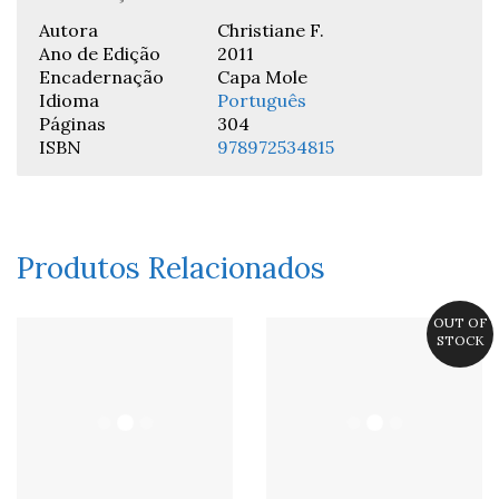
Autora
Christiane F.
Ano de Edição
2011
Encadernação
Capa Mole
Idioma
Português
Páginas
304
ISBN
978972534815
Produtos Relacionados
OUT OF
STOCK