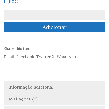
14,90
€
Quantidade
de
Dos
Adicionar
Nomes,
As
Outras
Palavras
-
Share this item:
Joana
Email
Facebook
Twitter X
WhatsApp
de
Bastos
Rodrigues
Informação adicional
Avaliações (0)