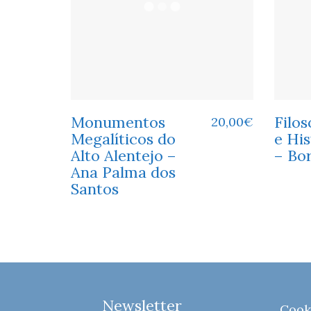
Monumentos
Filos
20,00
€
Megalíticos do
e His
Alto Alentejo –
– Bor
Ana Palma dos
Santos
Newsletter
Cook