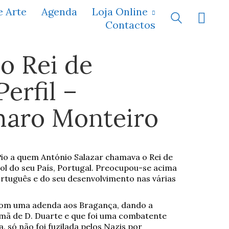
e Arte
Agenda
Loja Online
Contactos
 o Rei de
erfil –
aro Monteiro
 Pio a quem António Salazar chamava o Rei de
rol do seu País, Portugal. Preocupou-se acima
tuguês e do seu desenvolvimento nas várias
o com uma adenda aos Bragança, dando a
rmã de D. Duarte e que foi uma combatente
a. só não foi fuzilada pelos Nazis por