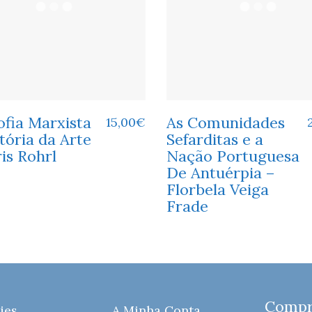
ofia Marxista
As Comunidades
15,00
€
tória da Arte
Sefarditas e a
is Rohrl
Nação Portuguesa
De Antuérpia –
Florbela Veiga
Frade
Compre
ies
A Minha Conta