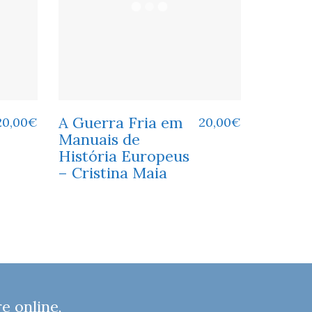
A Guerra Fria em
20,00
€
20,00
€
Manuais de
História Europeus
– Cristina Maia
 online,