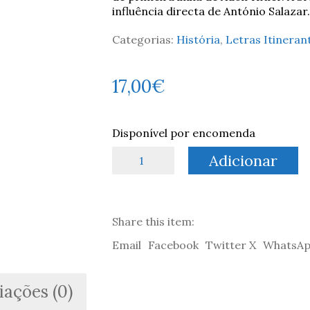
influência directa de António Salazar.
Categorias:
História
,
Letras Itineran
17,00
€
Disponível por encomenda
Quantidade
Adicionar
de
D.
Duarte
II,
Share this item:
o
Rei
Email
Facebook
Twitter X
WhatsA
de
Direito:
Um
iações (0)
Perfil