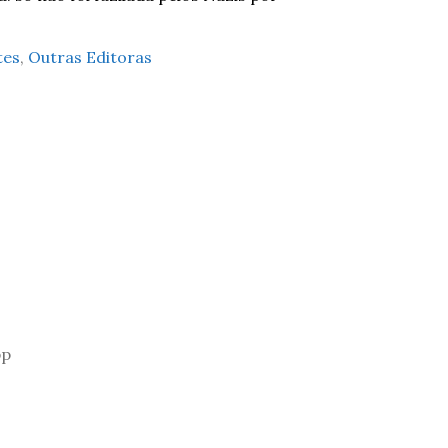
tes
,
Outras Editoras
pp