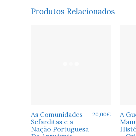
Produtos Relacionados
As Comunidades
A Gu
20,00
€
Sefarditas e a
Manu
Nação Portuguesa
Hist