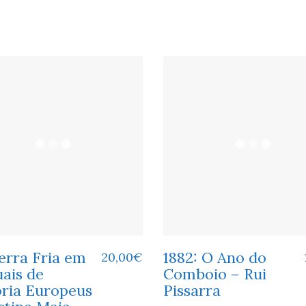
erra Fria em
1882: O Ano do
20,00
€
ais de
Comboio – Rui
ória Europeus
Pissarra