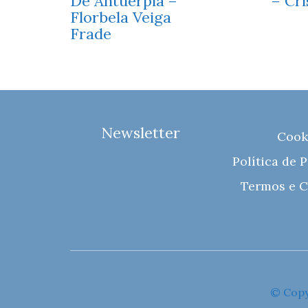
De Antuérpia –
– Cri
Florbela Veiga
Frade
Newsletter
Cook
Política de 
Termos e C
© Copy