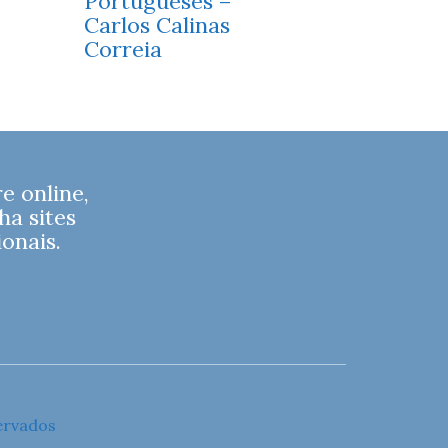
Portugueses –
Carlos Calinas
Correia
 online,
ha sites
onais.
ervados