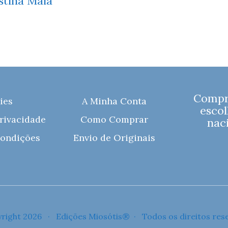
stina Maia
Compre
ies
A Minha Conta
escol
Privacidade
Como Comprar
naci
ondições
Envio de Originais
right 2026 · Edições Miosótis® · Todos os direitos res