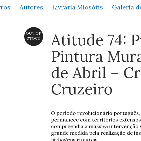
vros
Autores
Livraria Miosótis
Galeria d
Atitude 74: 
OUT OF
STOCK
Pintura Mur
de Abril – Cr
Cruzeiro
O período revolucionário português, 
permanece com territórios extensos 
compreendia a massiva intervenção v
grande medida pela realização de ins
pichagens e murais.