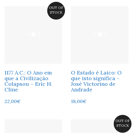
OUT OF
STOCK
1177 A.C.: O Ano em
O Estado é Laico: O
que a Civilização
que isto significa –
Colapsou – Eric H.
José Victorino de
Cline
Andrade
22,00
€
18,00
€
OUT OF
STOCK