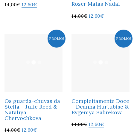
Roser Matas Nadal
14,00
€
12,60
€
14,00
€
12,60
€
PROMO!
PROMO!
Os guarda-chuvas da
Compleitamente Doce
Stella – Julie Reed &
– Deanna Hurtubise &
Nataliya
Evgeniya Sabrekova
Chervochkova
14,00
€
12,60
€
14,00
€
12,60
€