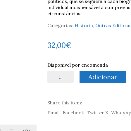
políticos, que se seguem a cada biog
individual indispensável à compree
circunstâncias.
Categorias:
História
,
Outras Editora
32,00
€
Disponível por encomenda
Quantidade
Adicionar
de
Ao
Leme
de
Share this item:
Portugal
-
Email
Facebook
Twitter X
WhatsA
Gabriel
Mateus
de