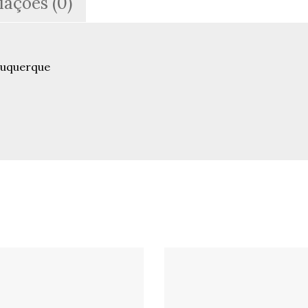
iações (0)
Albuquerque
buquerque