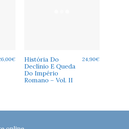
História Do
26,00
€
24,90
€
Declínio E Queda
Do Império
Romano – Vol. II
 online,