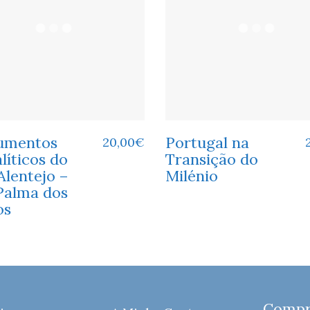
umentos
Portugal na
20,00
€
líticos do
Transição do
Alentejo –
Milénio
Palma dos
os
Compre