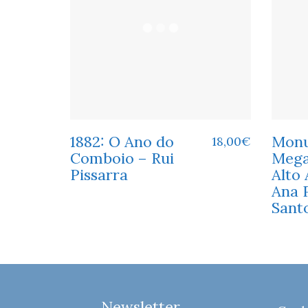
1882: O Ano do
Mon
18,00
€
Comboio – Rui
Mega
Pissarra
Alto 
Ana 
Sant
Newsletter