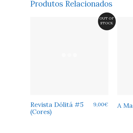
Produtos Relacionados
OUT OF
STOCK
Revista Dólitá #5
9,00
€
A Ma
(Cores)