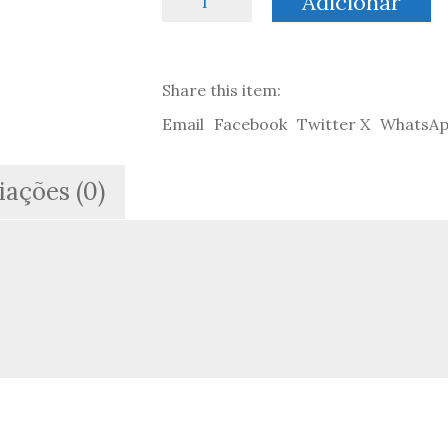
Adicionar
de
Almanaque
Cavalo
Velho
Share this item:
#1
Email
Facebook
Twitter X
WhatsA
iações (0)