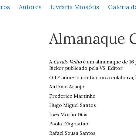
vros
Autores
Livraria Miosótis
Galeria d
Almanaque C
A
Cavalo Velho
é um almanaque de 16 
Bicker publicado pela VS. Editor.
O 1.º número conta com a colaboraç
António Araújo
Frederico Martinho
Hugo Miguel Santos
Inês Morão Dias
Paola D’Agostino
Rafael Sousa Santos