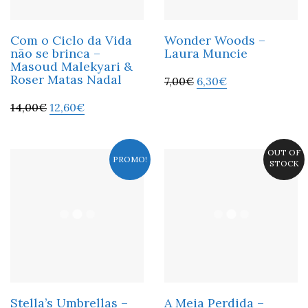
Com o Ciclo da Vida
Wonder Woods –
não se brinca –
Laura Muncie
Masoud Malekyari &
Roser Matas Nadal
7,00
€
6,30
€
14,00
€
12,60
€
OUT OF
PROMO!
STOCK
Stella’s Umbrellas –
A Meia Perdida –