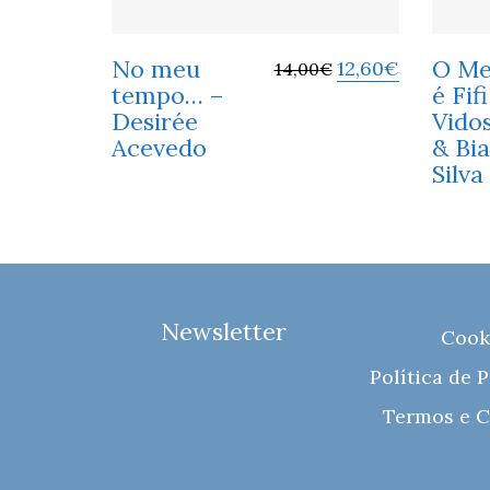
No meu
O M
12,60
€
14,00
€
tempo… –
é Fif
Desirée
Vidos
Acevedo
& Bi
Silva
Newsletter
Cook
Política de 
Termos e C