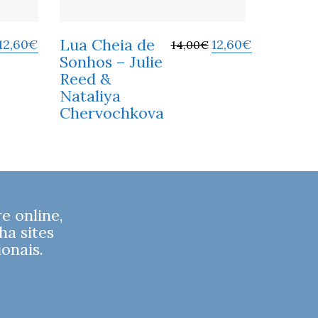
Lua Cheia de
12,60
€
12,60
€
14,00
€
Sonhos – Julie
Reed &
Nataliya
Chervochkova
 online,
ha sites
onais.