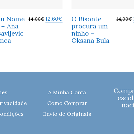
eu Nome
O Bisonte
12,60
€
14,00
€
14,00
€
i – Ana
procura um
avljevic
ninho –
anca
Oksana Bula
Compre
ies
A Minha Conta
escol
Privacidade
Como Comprar
naci
ondições
Envio de Originais