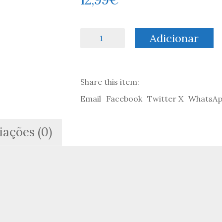
Quantidade
Adicionar
de
A
Sopa
da
Share this item:
Pedra
-
Email
Facebook
Twitter X
WhatsA
Miguel
Borges
&
iações (0)
Carla
Anjos