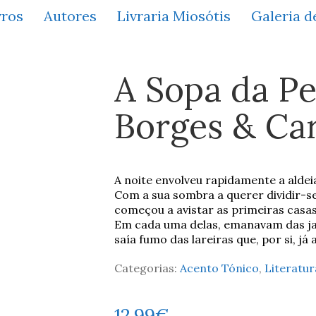
vros
Autores
Livraria Miosótis
Galeria d
A Sopa da Pe
Borges & Car
A noite envolveu rapidamente a alde
Com a sua sombra a querer dividir-se
começou a avistar as primeiras casas
Em cada uma delas, emanavam das jan
saía fumo das lareiras que, por si, já
Categorias:
Acento Tónico
,
Literatur
12,99
€