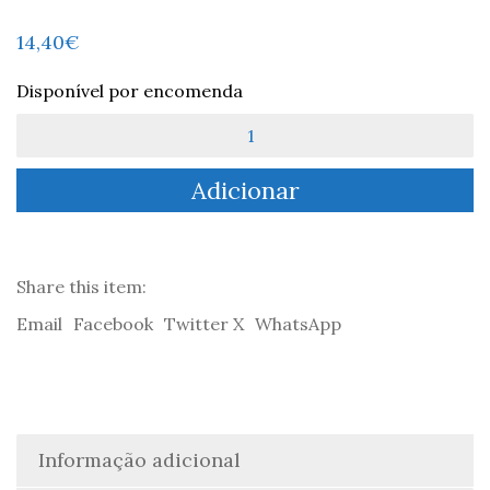
14,40
€
Disponível por encomenda
Quantidade
de
66
Adicionar
Poemas
-
Hans
Magnus
Enzensberger
Share this item:
Email
Facebook
Twitter X
WhatsApp
Informação adicional