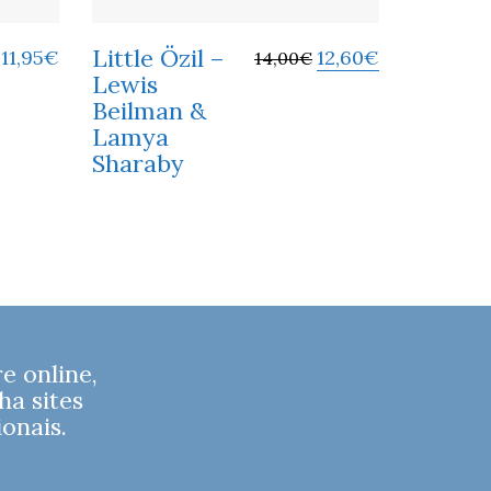
Little Özil –
11,95
€
12,60
€
14,00
€
Lewis
Beilman &
Lamya
Sharaby
 online,
ha sites
onais.