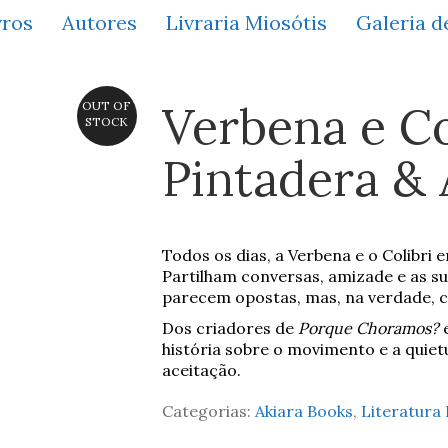
vros
Autores
Livraria Miosótis
Galeria d
Verbena e Co
OUT OF
STOCK
Pintadera &
Todos os dias, a Verbena e o Colibri
Partilham conversas, amizade e as su
parecem opostas, mas, na verdade,
Dos criadores de
Porque Choramos?
história sobre o movimento e a quietu
aceitação.
Categorias:
Akiara Books
,
Literatura 