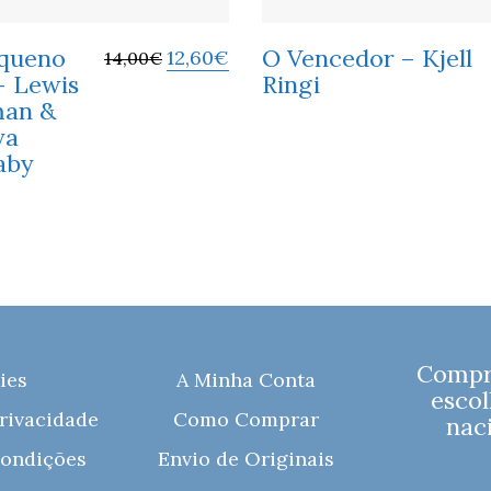
queno
O Vencedor – Kjell
12,60
€
14,00
€
– Lewis
Ringi
man &
ya
aby
Compre
ies
A Minha Conta
escol
Privacidade
Como Comprar
naci
ondições
Envio de Originais