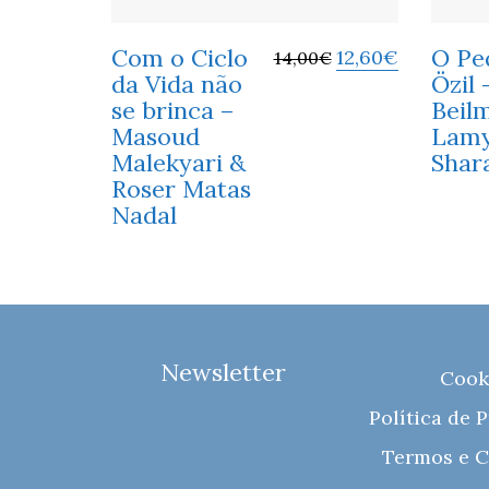
Com o Ciclo
O Pe
12,60
€
14,00
€
da Vida não
Özil 
se brinca –
Beil
Masoud
Lam
Malekyari &
Shar
Roser Matas
Nadal
Newsletter
Cook
Política de 
Termos e C