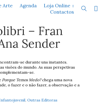
e Arte
Agenda
Loja Online
Contactos
libri – Fran
 Ana Sender
 encontram-se durante uns instantes.
as visões do mundo. As suas perspetivas
 complementam-se.
e
Porque Temos Medo?
chega uma nova
de, o fazer e o não fazer, a observação e a
Infantojuvenil
,
Outras Editoras