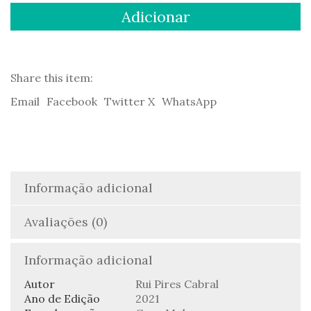
Tense
Adicionar
Drills
–
Rui
Pires
Cabral
Share this item:
Email
Facebook
Twitter X
WhatsApp
Informação adicional
Avaliações (0)
Informação adicional
Autor
Rui Pires Cabral
Ano de Edição
2021