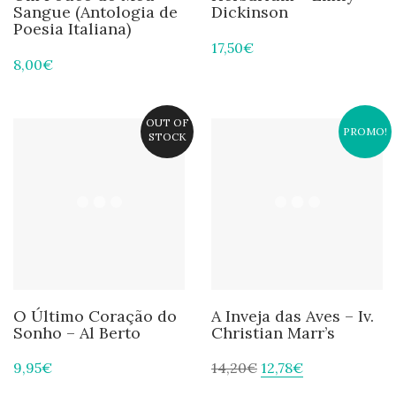
Sangue (Antologia de
Dickinson
Poesia Italiana)
17,50
€
8,00
€
OUT OF
PROMO!
STOCK
O Último Coração do
A Inveja das Aves – Iv.
Sonho – Al Berto
Christian Marr’s
9,95
€
14,20
€
12,78
€