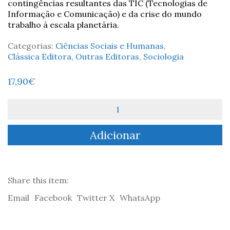
contingências resultantes das TIC (Tecnologias de
Informação e Comunicação) e da crise do mundo
trabalho à escala planetária.
Categorias:
Ciências Sociais e Humanas
,
Clássica Editora
,
Outras Editoras
,
Sociologia
17,90
€
Quantidade
de
Sustentabilidade,
Adicionar
Terceiro
Setor
e
Redes
Sociais
Share this item:
-
Email
Facebook
Twitter X
WhatsApp
José
Maria
Carvalho