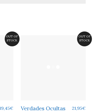
OUT OF
OUT OF
STOCK
STOCK
Verdades Ocultas
19,45
€
21,95
€