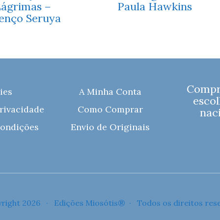
Lágrimas –
Paula Hawkins
enço Seruya
Compre
ies
A Minha Conta
escol
Privacidade
Como Comprar
naci
ondições
Envio de Originais
right 2026 · Edições Miosótis® · Todos os direitos res