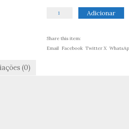
Quantidade
Adicionar
de
Sherlock
Holmes:
A
Share this item:
juba
do
Email
Facebook
Twitter X
WhatsA
leão
-
Sir
iações (0)
Arthur
Conan
Doyle