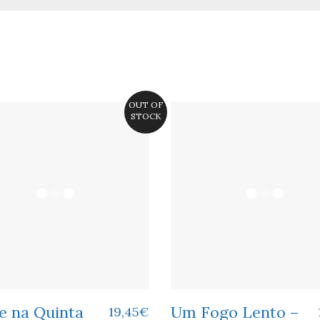
OUT OF
STOCK
e na Quinta
Um Fogo Lento –
19,45
€