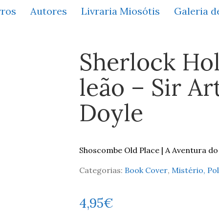
vros
Autores
Livraria Miosótis
Galeria d
Sherlock Hol
leão – Sir A
Doyle
Shoscombe Old Place | A Aventura d
Categorias:
Book Cover
,
Mistério, Po
4,95
€