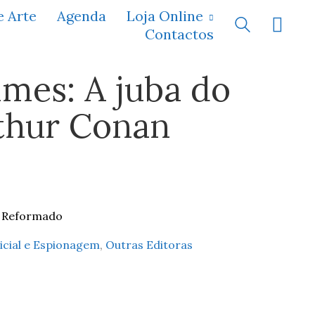
e Arte
Agenda
Loja Online
Contactos
mes: A juba do
rthur Conan
o Reformado
licial e Espionagem
,
Outras Editoras