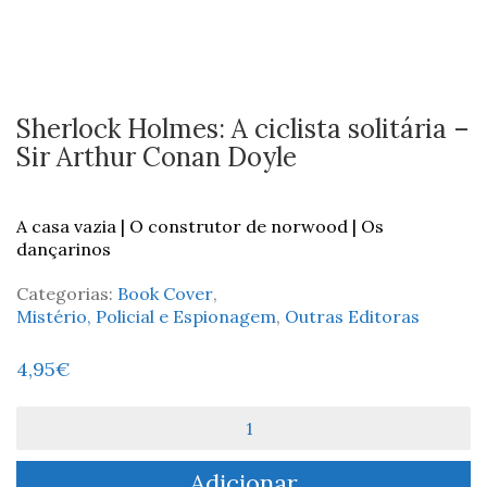
Sherlock Holmes: A ciclista solitária –
Sir Arthur Conan Doyle
A casa vazia | O construtor de norwood | Os
dançarinos
Categorias:
Book Cover
,
Mistério, Policial e Espionagem
,
Outras Editoras
4,95
€
Quantidade
de
Sherlock
Adicionar
Holmes: