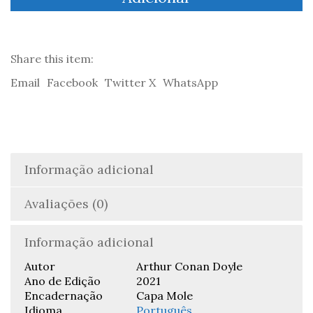
A
ciclista
solitária
-
Share this item:
Sir
Email
Facebook
Twitter X
WhatsApp
Arthur
Conan
Doyle
Informação adicional
Avaliações (0)
Informação adicional
Autor
Arthur Conan Doyle
Ano de Edição
2021
Encadernação
Capa Mole
Idioma
Português