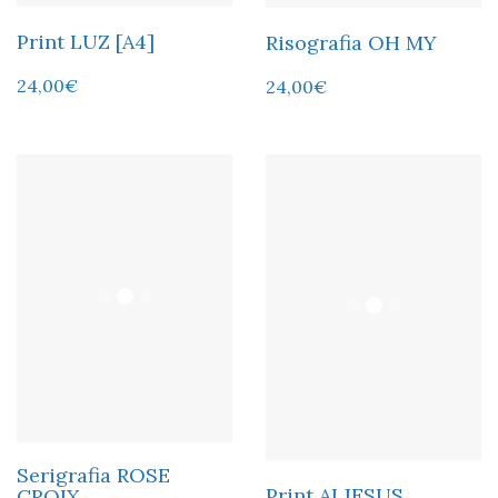
Print LUZ [A4]
Risografia OH MY
24,00
€
24,00
€
Serigrafia ROSE
Print AI JESUS
CROIX