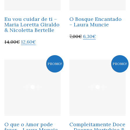
Eu vou cuidar de ti –
O Bosque Encantado
Maria Loretta Giraldo
– Laura Muncie
& Nicoletta Bertelle
7,00
€
6,30
€
14,00
€
12,60
€
PROMO!
PROMO!
O que o Amor pode
Compleitamente Doce
fazer – Laura Muncie
– Deanna Hurtubise &