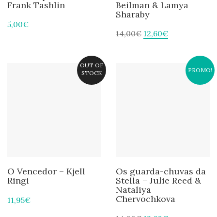
Frank Tashlin
Beilman & Lamya
Sharaby
5,00
€
14,00
€
12,60
€
OUT OF
PROMO!
STOCK
O Vencedor – Kjell
Os guarda-chuvas da
Ringi
Stella – Julie Reed &
Nataliya
Chervochkova
11,95
€