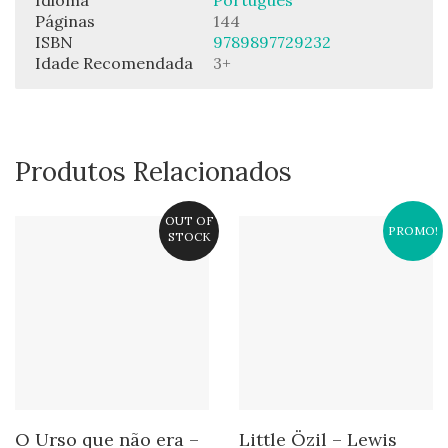
Páginas
144
ISBN
9789897729232
Idade Recomendada
3+
Produtos Relacionados
OUT OF
PROMO!
STOCK
O Urso que não era –
Little Özil – Lewis