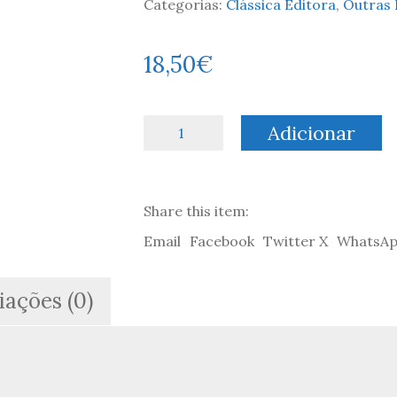
Categorias:
Clássica Editora
,
Outras 
18,50
€
Quantidade
Adicionar
de
Oliver
Twist
-
Share this item:
Charles
Dickens
Email
Facebook
Twitter X
WhatsA
iações (0)