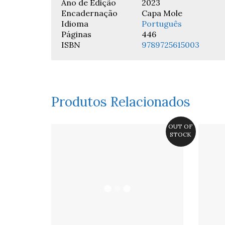
Ano de Edição
2023
Encadernação
Capa Mole
Idioma
Português
Páginas
446
ISBN
9789725615003
Produtos Relacionados
OUT OF
STOCK