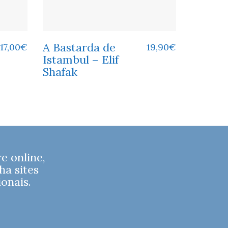
A Bastarda de
17,00
€
19,90
€
Istambul – Elif
Shafak
 online,
ha sites
onais.