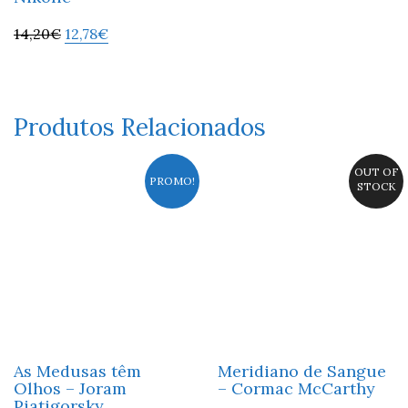
14,20
€
12,78
€
Produtos Relacionados
OUT OF
PROMO!
STOCK
As Medusas têm
Meridiano de Sangue
Olhos – Joram
– Cormac McCarthy
Piatigorsky