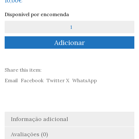
10,00
€
Disponível por encomenda
Quantidade
de
O
Adicionar
Sonho
dos
Dois
Mundos
|
Share this item:
The
Email
Facebook
Twitter X
WhatsApp
Dream
of
Two
Worlds
-
Teresa
Informação adicional
Brandão
Avaliações (0)