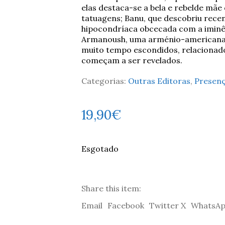
elas destaca-se a bela e rebelde mãe 
tatuagens; Banu, que descobriu recen
hipocondríaca obcecada com a iminên
Armanoush, uma arménio-americana, v
muito tempo escondidos, relacionad
começam a ser revelados.
Categorias:
Outras Editoras
,
Presen
19,90
€
Esgotado
Share this item:
Email
Facebook
Twitter X
WhatsA