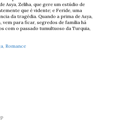
de Asya, Zeliha, que gere um estúdio de
temente que é vidente; e Feride, uma
cia da tragédia. Quando a prima de Asya,
em para ficar, segredos de família há
os com o passado tumultuoso da Turquia,
ça
,
Romance
pp