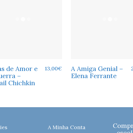
as de Amor e
A Amiga Genial –
13,00
€
uerra –
Elena Ferrante
il Chichkin
Compre
ies
A Minha Conta
escol