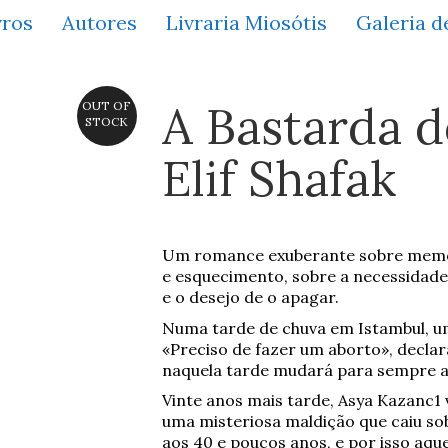
vros
Autores
Livraria Miosótis
Galeria d
A Bastarda d
OUT OF
STOCK
Elif Shafak
Um romance exuberante sobre mem
e esquecimento, sobre a necessidade
e o desejo de o apagar.
Numa tarde de chuva em Istambul, u
«Preciso de fazer um aborto», declar
naquela tarde mudará para sempre a 
Vinte anos mais tarde, Asya Kazanc1 
uma misteriosa maldição que caiu s
aos 40 e poucos anos, e por isso aqu