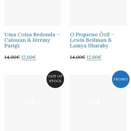
Uma Coisa Redonda –
O Pequeno Özil –
Calouan & Jérémy
Lewis Beilman &
Parigi
Lamya Sharaby
14,00
€
12,60
€
14,00
€
12,60
€
OUT OF
PROMO!
STOCK