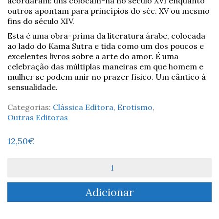
acordaram: uns colocam-na no século XVI enquanto
outros apontam para princípios do séc. XV ou mesmo
fins do século XIV.
Esta é uma obra-prima da literatura árabe, colocada
ao lado do Kama Sutra e tida como um dos poucos e
excelentes livros sobre a arte do amor. É uma
celebração das múltiplas maneiras em que homem e
mulher se podem unir no prazer físico. Um cântico à
sensualidade.
Categorias:
Clássica Editora
,
Erotismo
,
Outras Editoras
12,50
€
Quantidade
de
O
Adicionar
Jardim
Perfumado
-