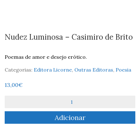
Nudez Luminosa – Casimiro de Brito
Poemas de amor e desejo erótico.
Categorias:
Editora Licorne
,
Outras Editoras
,
Poesia
13,00
€
Quantidade
de
Nudez
Adicionar
Luminosa
-
Casimiro
de