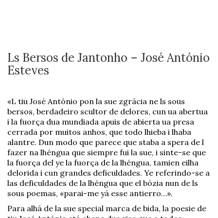
Ls Bersos de Jantonho – José António
Esteves
«L tiu José António pon la sue zgrácia ne ls sous
bersos, berdadeiro scultor de delores, cun ua abertua
i la fuorça dua mundiada apuis de abierta ua presa
cerrada por muitos anhos, que todo lhieba i lhaba
alantre. Dun modo que parece que staba a spera de l
fazer na lhéngua que siempre fui la sue, i sinte-se que
la fuorça del ye la fuorça de la lhéngua, tamien eilha
delorida i cun grandes deficuldades. Ye referindo-se a
las deficuldades de la lhéngua que el bózia nun de ls
sous poemas, «parai-me yá esse antierro…».
Para alhá de la sue special marca de bida, la poesie de