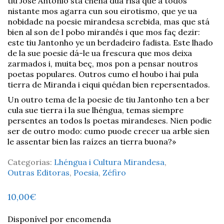
tiu José António stá chena dua risa que a todos
nistante mos agarra cun sou eirotismo, que ye ua
nobidade na poesie mirandesa screbida, mas que stá
bien al son de l pobo mirandés i que mos faç dezir:
este tiu Jantonho ye un berdadeiro fadista. Este lhado
de la sue poesie dá-le ua frescura que mos deixa
zarmados i, muita beç, mos pon a pensar noutros
poetas populares. Outros cumo el houbo i hai pula
tierra de Miranda i eiqui quédan bien repersentados.
Un outro tema de la poesie de tiu Jantonho ten a ber
cula sue tierra i la sue lhéngua, temas siempre
persentes an todos ls poetas mirandeses. Nien podie
ser de outro modo: cumo puode crecer ua arble sien
le assentar bien las raízes an tierra buona?»
Categorias:
Lhéngua i Cultura Mirandesa
,
Outras Editoras
,
Poesia
,
Zéfiro
10,00
€
Disponível por encomenda