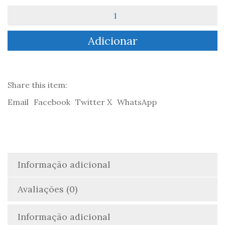
Quantidade
de
Ls
Adicionar
Bersos
de
Jantonho
-
José
Share this item:
António
Email
Facebook
Twitter X
WhatsApp
Esteves
Informação adicional
Avaliações (0)
Informação adicional