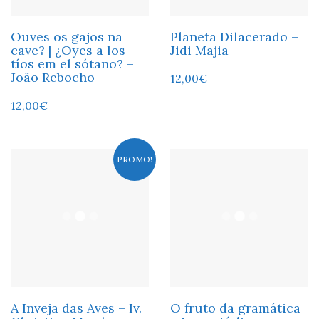
Ouves os gajos na
Planeta Dilacerado –
cave? | ¿Oyes a los
Jidi Majia
tíos em el sótano? –
João Rebocho
12,00
€
12,00
€
PROMO!
A Inveja das Aves – Iv.
O fruto da gramática