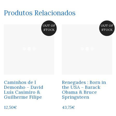
Produtos Relacionados
OUT OF
OUT OF
STOCK
STOCK
Caminhos de l
Renegades : Born in
Demonho – David
the USA – Barack
Luís Casimiro &
Obama & Bruce
Guilherme Filipe
Springsteen
12,50
€
43,75
€