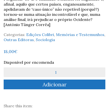
afinal, aquilo que certos países, enganosamente,
apelidavam de “caso único” não repetível (porquê?)
tornou-se numa situação incontrolável e que, numa
análise final, irá prejudicar o próprio Ocidente?
[António Tânger Corrêa]
Categorias:
Edições Colibri
,
Memórias e Testemunhos
,
Outras Editoras
,
Sociologia
18,00
€
Disponível por encomenda
Quantidade
de
Kosovo
Adicionar
-
Raul
Cunha
Share this item: