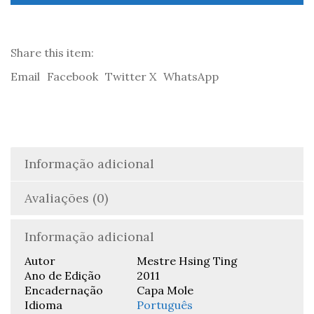
e
Sabedoria
-
Mestre
Share this item:
Hsing
Email
Facebook
Twitter X
WhatsApp
Ting
Informação adicional
Avaliações (0)
Informação adicional
Autor
Mestre Hsing Ting
Ano de Edição
2011
Encadernação
Capa Mole
Idioma
Português