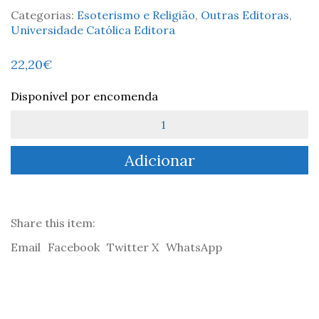
Categorias:
Esoterismo e Religião
,
Outras Editoras
,
Universidade Católica Editora
22,20
€
Disponível por encomenda
Quantidade
de
Uma
Adicionar
Alternativa
à
Laicidade
-
Luca
Share this item:
Diotallevi
Email
Facebook
Twitter X
WhatsApp