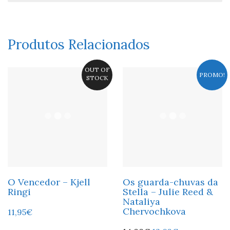
Produtos Relacionados
OUT OF
PROMO!
STOCK
O Vencedor – Kjell
Os guarda-chuvas da
Ringi
Stella – Julie Reed &
Nataliya
Chervochkova
11,95
€