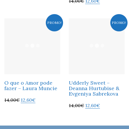
14,00
€
12,60
€
PROMO!
PROMO!
O que o Amor pode
Udderly Sweet –
fazer – Laura Muncie
Deanna Hurtubise &
Evgeniya Sabrekova
14,00
€
12,60
€
14,00
€
12,60
€