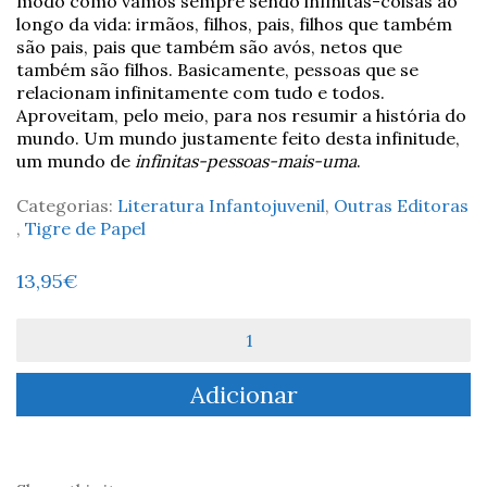
modo como vamos sempre sendo infinitas-coisas ao
longo da vida: irmãos, filhos, pais, filhos que também
são pais, pais que também são avós, netos que
também são filhos. Basicamente, pessoas que se
relacionam infinitamente com tudo e todos.
Aproveitam, pelo meio, para nos resumir a história do
mundo. Um mundo justamente feito desta infinitude,
um mundo de
infinitas-pessoas-mais-uma
.
Categorias:
Literatura Infantojuvenil
,
Outras Editoras
,
Tigre de Papel
13,95
€
Quantidade
de
infinitas-
Adicionar
pessoas-
mais-
uma
-