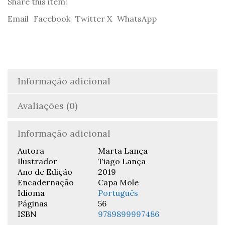
Marta
Share this item:
Lança
Email
Facebook
Twitter X
WhatsApp
&
Tiago
Lança
Informação adicional
Avaliações (0)
Informação adicional
Autora
Marta Lança
Ilustrador
Tiago Lança
Ano de Edição
2019
Encadernação
Capa Mole
Idioma
Português
Páginas
56
ISBN
9789899997486