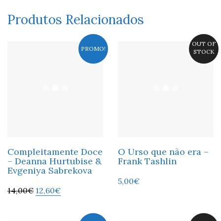
Produtos Relacionados
OUT OF
PROMO!
STOCK
Compleitamente Doce
O Urso que não era –
– Deanna Hurtubise &
Frank Tashlin
Evgeniya Sabrekova
5,00
€
14,00
€
12,60
€