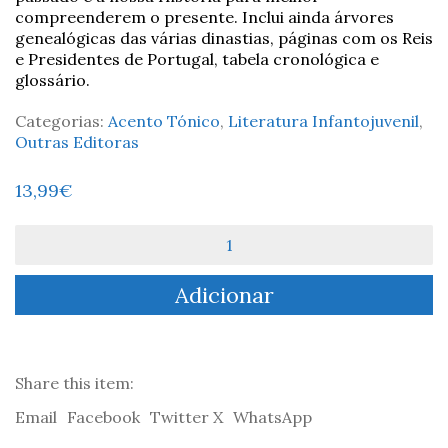
compreenderem o presente. Inclui ainda árvores
genealógicas das várias dinastias, páginas com os Reis
e Presidentes de Portugal, tabela cronológica e
glossário.
Categorias:
Acento Tónico
,
Literatura Infantojuvenil
,
Outras Editoras
13,99
€
Quantidade
de
História
Adicionar
Cronológica
do
meu
Portugal
-
Share this item:
Carlos
Email
Facebook
Twitter X
WhatsApp
Letra
&