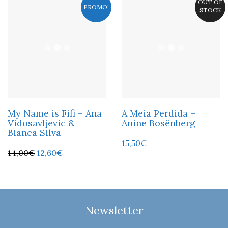
OUT OF
PROMO!
STOCK
My Name is Fifi – Ana
A Meia Perdida –
Vidosavljevic &
Anine Bosënberg
Bianca Silva
15,50
€
14,00
€
12,60
€
Newsletter