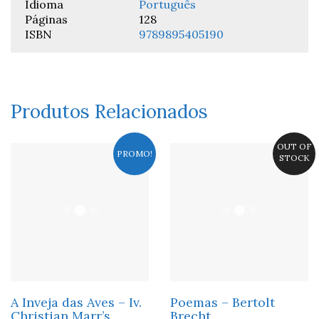
Idioma
Português
Páginas
128
ISBN
9789895405190
Produtos Relacionados
OUT OF
PROMO!
STOCK
A Inveja das Aves – Iv.
Poemas – Bertolt
Christian Marr’s
Brecht