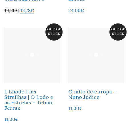
14,20
€
12,78
€
24,00
€
OUT OF
OUT OF
STOCK
STOCK
L Lhodo i las
O mito de europa –
Streilhas | O Lodo e
Nuno Júdice
as Estrelas – Telmo
Ferraz
11,00
€
11,00
€