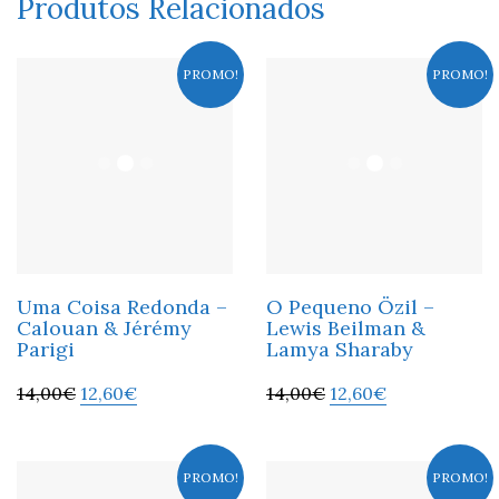
Produtos Relacionados
PROMO!
PROMO!
Uma Coisa Redonda –
O Pequeno Özil –
Calouan & Jérémy
Lewis Beilman &
Parigi
Lamya Sharaby
14,00
€
12,60
€
14,00
€
12,60
€
PROMO!
PROMO!