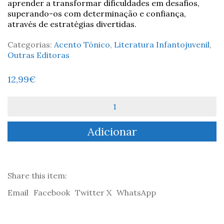
aprender a transformar dificuldades em desafios,
superando-os com determinação e confiança,
através de estratégias divertidas.
Categorias:
Acento Tónico
,
Literatura Infantojuvenil
,
Outras Editoras
12,99
€
Quantidade
de
Eu
Adicionar
Quero,
Posso
e
Consigo!
Estar
Share this item:
com
Email
Facebook
Twitter X
WhatsApp
mais
atenção
-