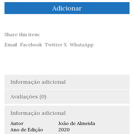
Estado
Adicionar
Novo:
Mito
ou
Realidade
-
Share this item:
João
Email
Facebook
Twitter X
WhatsApp
de
Almeida
Informação adicional
Avaliações (0)
Informação adicional
Autor
João de Almeida
Ano de Edição
2020