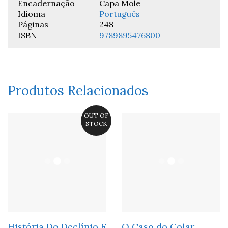
Encadernação
Capa Mole
Idioma
Português
Páginas
248
ISBN
9789895476800
Produtos Relacionados
OUT OF
STOCK
História Do Declínio E
O Caso do Colar –