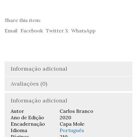
da
Guerra
Fria
a
Share this item:
Trump
Email
Facebook
Twitter X
WhatsApp
e
à
Covid-
19
-
Carlos
Informação adicional
Branco
Avaliações (0)
Informação adicional
Autor
Carlos Branco
Ano de Edição
2020
Encadernação
Capa Mole
Idioma
Português
Páginas
210