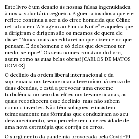
Este livro é um desafio às nossas falsas ingenuidades,
à nossa voluntária cegueira. A guerra insidiosa que ele
reflete continua a ser a do circo homicida que Céline
retratou em “A Viagem ao Fim da Noite” e aqueles que
a dirigiram e dirigem são os mesmos de quem ele
disse: “Nunca mais acreditarei no que dizem e no que
pensam. É dos homens e só deles que devemos ter
medo, sempre!” Os seus nomes constam do livro,
assim como as suas belas obras! [CARLOS DE MATOS
GOMES]
O declínio da ordem liberal internacional e da
supremacia norte-americana teve início há cerca de
duas décadas, e está a provocar uma enorme
turbulência no seio das elites norte-americanas, as
quais reconhecem esse declínio, mas não sabem
como o inverter. Não têm soluções, e insistem
teimosamente nas fórmulas que conduziram ao seu
desvanecimento, sem perceberem a necessidade de
uma nova estratégia que corrija os erros.
O surgimento da pandemia provocada pela Covid-19