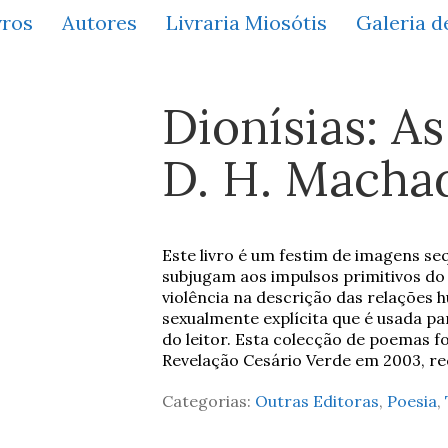
vros
Autores
Livraria Miosótis
Galeria d
Dionísias: A
D. H. Macha
Este livro é um festim de imagens se
subjugam aos impulsos primitivos 
violência na descrição das relações
sexualmente explícita que é usada p
do leitor. Esta colecção de poemas f
Revelação Cesário Verde em 2003, re
Categorias:
Outras Editoras
,
Poesia
,