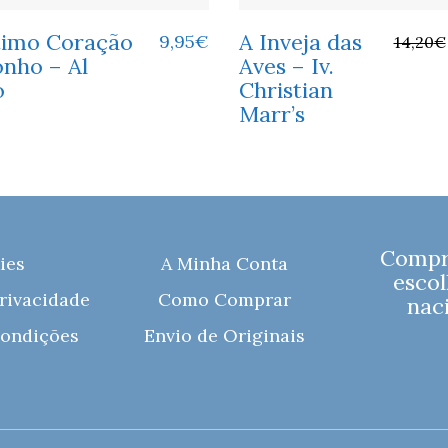
timo Coração
A Inveja das
9,95
€
14,20
€
onho – Al
Aves – Iv.
o
Christian
Marr’s
Compre
ies
A Minha Conta
escol
Privacidade
Como Comprar
naci
ondições
Envio de Originais