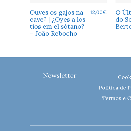
Ouves os gajos na
O Úl
12,00
€
cave? | ¿Oyes a los
do S
tíos em el sótano?
Bert
– João Rebocho
Newsletter
Cook
Política de 
Termos e C