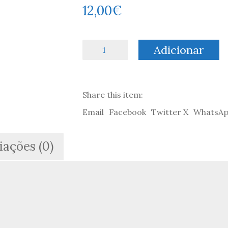
12,00
€
Quantidade
Adicionar
de
Dionísias:
As
Celebrações
Share this item:
-
D.
Email
Facebook
Twitter X
WhatsA
H.
Machado
iações (0)