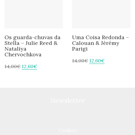
Os guarda-chuvas da
Uma Coisa Redonda –
Stella – Julie Reed &
Calouan & Jérémy
Nataliya
Parigi
Chervochkova
14,00
€
12,60
€
14,00
€
12,60
€
Newsletter
Cookies