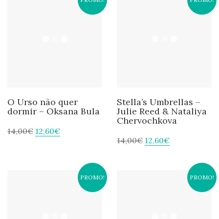
O Urso não quer
Stella’s Umbrellas –
dormir – Oksana Bula
Julie Reed & Nataliya
Chervochkova
14,00
€
12,60
€
14,00
€
12,60
€
PROMO!
PROMO!