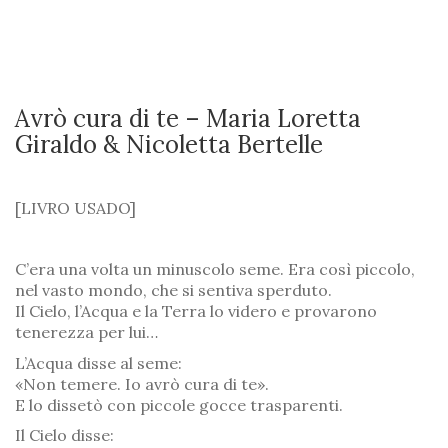
Avrò cura di te – Maria Loretta
Giraldo & Nicoletta Bertelle
[LIVRO USADO]
C’era una volta un minuscolo seme. Era così piccolo,
nel vasto mondo, che si sentiva sperduto.
Il Cielo, l’Acqua e la Terra lo videro e provarono
tenerezza per lui…
L’Acqua disse al seme:
«Non temere. Io avrò cura di te».
E lo dissetò con piccole gocce trasparenti.
Il Cielo disse: