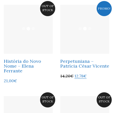
OUT OF
PROMO!
STOCK
História do Novo
Perpetuniana –
Nome – Elena
Patrícia César Vicente
Ferrante
14,20
€
12,78
€
21,00
€
OUT OF
OUT OF
STOCK
STOCK