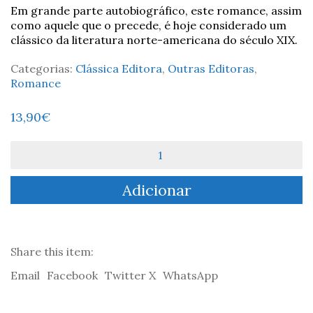
Em grande parte autobiográfico, este romance, assim
como aquele que o precede, é hoje considerado um
clássico da literatura norte-americana do século XIX.
Categorias:
Clássica Editora
,
Outras Editoras
,
Romance
13,90
€
Quantidade
de
Anos
Adicionar
Felizes
-
Louisa
May
Alcott
Share this item:
Email
Facebook
Twitter X
WhatsApp