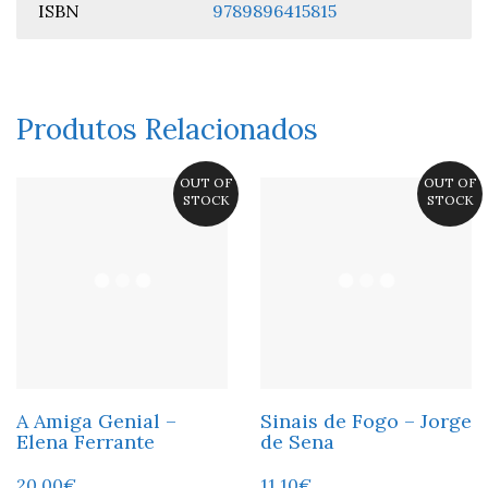
ISBN
9789896415815
Produtos Relacionados
OUT OF
OUT OF
STOCK
STOCK
A Amiga Genial –
Sinais de Fogo – Jorge
Elena Ferrante
de Sena
20,00
€
11,10
€