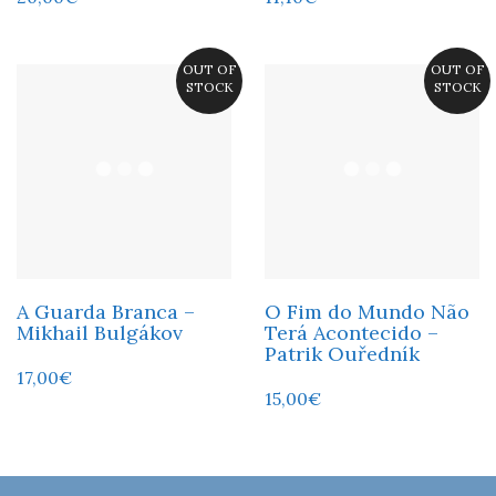
OUT OF
OUT OF
STOCK
STOCK
A Guarda Branca –
O Fim do Mundo Não
Mikhail Bulgákov
Terá Acontecido –
Patrik Ouředník
17,00
€
15,00
€