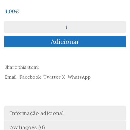
4,00
€
Quantidade
de
Actualidade
Adicionar
Bíblica
#9:
A
Palavra
Inspirada
Share this item:
Email
Facebook
Twitter X
WhatsApp
Informação adicional
Avaliações (0)