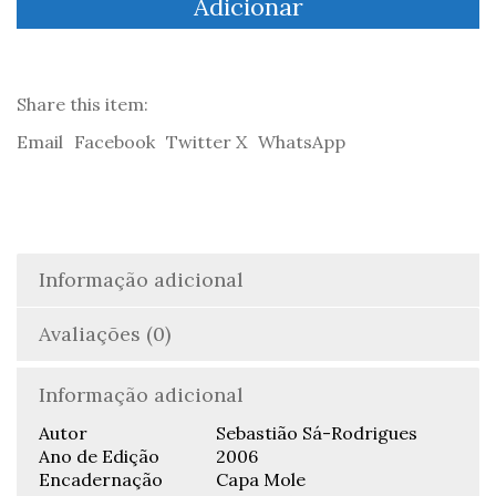
Adicionar
Último
Evangelho
-
Sebastião
Sá-
Share this item:
Rodrigues
Email
Facebook
Twitter X
WhatsApp
Informação adicional
Avaliações (0)
Informação adicional
Autor
Sebastião Sá-Rodrigues
Ano de Edição
2006
Encadernação
Capa Mole