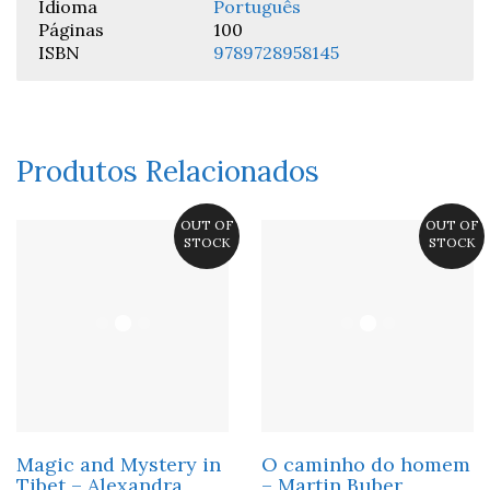
Idioma
Português
Páginas
100
ISBN
9789728958145
Produtos Relacionados
OUT OF
OUT OF
STOCK
STOCK
Magic and Mystery in
O caminho do homem
Tibet – Alexandra
– Martin Buber