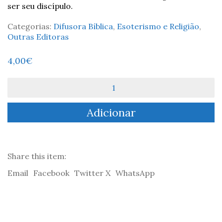
ser seu discípulo.
Categorias:
Difusora Bíblica
,
Esoterismo e Religião
,
Outras Editoras
4,00
€
Quantidade
de
Actualidade
Adicionar
Bíblica
#8:
Os
Discípulos
de
Share this item:
Jesus
Email
Facebook
Twitter X
WhatsApp