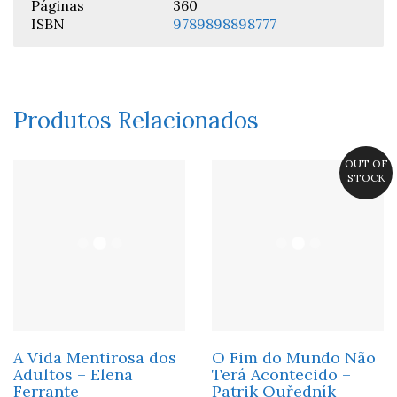
Páginas
360
ISBN
9789898898777
Produtos Relacionados
OUT OF
STOCK
A Vida Mentirosa dos
O Fim do Mundo Não
Adultos – Elena
Terá Acontecido –
Ferrante
Patrik Ouředník