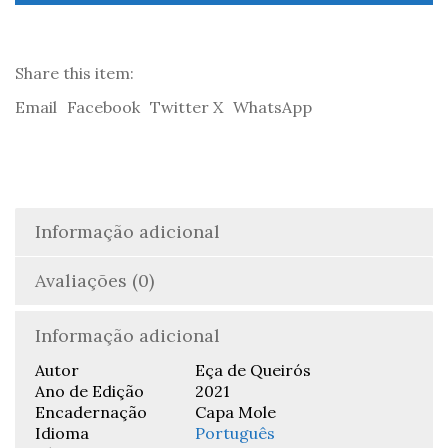
da
Rua
das
Flores
Share this item:
-
Email
Facebook
Twitter X
WhatsApp
Eça
de
Queirós
Informação adicional
Avaliações (0)
Informação adicional
Autor
Eça de Queirós
Ano de Edição
2021
Encadernação
Capa Mole
Idioma
Português