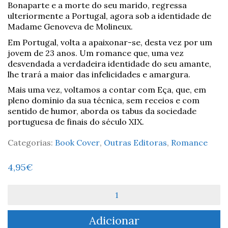
Bonaparte e a morte do seu marido, regressa
ulteriormente a Portugal, agora sob a identidade de
Madame Genoveva de Molineux.
Em Portugal, volta a apaixonar-se, desta vez por um
jovem de 23 anos. Um romance que, uma vez
desvendada a verdadeira identidade do seu amante,
lhe trará a maior das infelicidades e amargura.
Mais uma vez, voltamos a contar com Eça, que, em
pleno domínio da sua técnica, sem receios e com
sentido de humor, aborda os tabus da sociedade
portuguesa de finais do século XIX.
Categorias:
Book Cover
,
Outras Editoras
,
Romance
4,95
€
Quantidade
de
A
Adicionar
tragédia