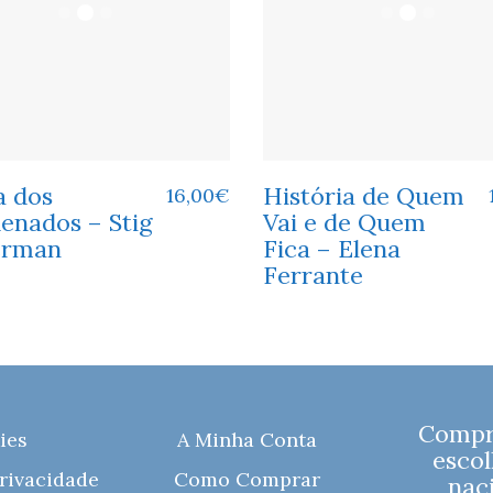
a dos
História de Quem
16,00
€
enados – Stig
Vai e de Quem
erman
Fica – Elena
Ferrante
Compre
ies
A Minha Conta
escol
Privacidade
Como Comprar
naci