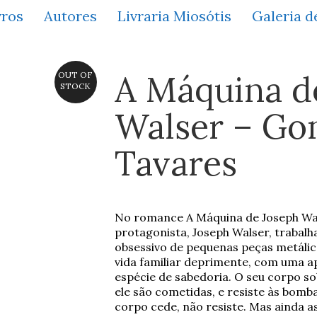
vros
Autores
Livraria Miosótis
Galeria d
A Máquina d
OUT OF
STOCK
Walser – Go
Tavares
No romance A Máquina de Joseph Wals
protagonista, Joseph Walser, trabal
obsessivo de pequenas peças metálica
vida familiar deprimente, com uma ap
espécie de sabedoria. O seu corpo so
ele são cometidas, e resiste às bomb
corpo cede, não resiste. Mas ainda a