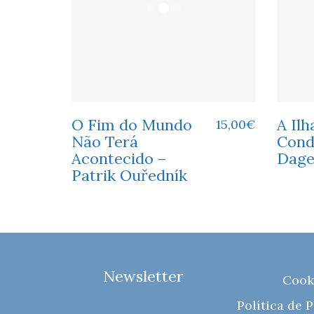
O Fim do Mundo
A Ilh
15,00
€
Não Terá
Cond
Acontecido –
Dag
Patrik Ouředník
Newsletter
Cook
Política de 