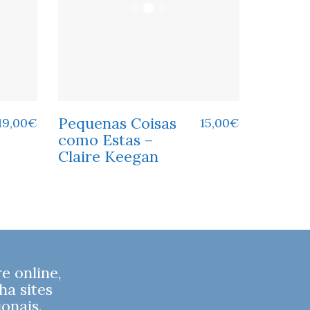
Pequenas Coisas
19,00
€
15,00
€
como Estas –
Claire Keegan
 online,
ha sites
onais.