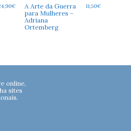
A Arte da Guerra
24,90
€
11,50
€
para Mulheres –
Adriana
Ortemberg
 online,
ha sites
onais.