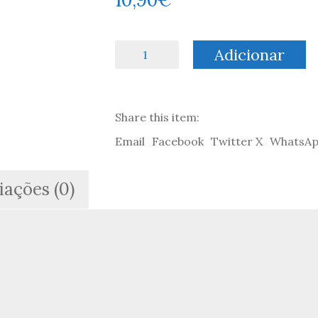
Quantidade
Adicionar
de
A
Disciplina
das
Share this item:
Equipas
-
Email
Facebook
Twitter X
WhatsA
Jon
R.
Katzenbach
iações (0)