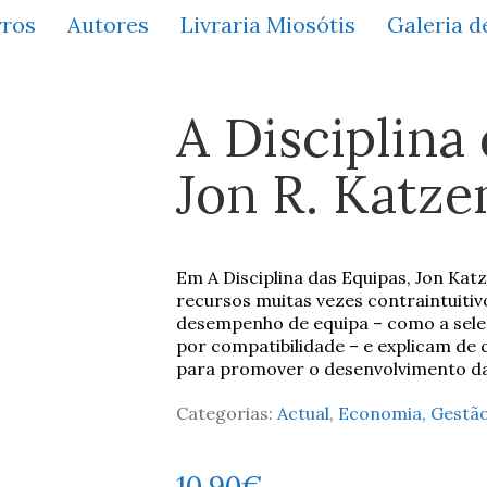
vros
Autores
Livraria Miosótis
Galeria d
A Disciplina
Jon R. Katz
Em A Disciplina das Equipas, Jon Ka
recursos muitas vezes contraintuiti
desempenho de equipa – como a seleç
por compatibilidade – e explicam de
para promover o desenvolvimento da
Categorias:
Actual
,
Economia, Gestão
10,90
€