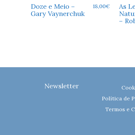
Doze e Meio –
As Le
18,00
€
Gary Vaynerchuk
Natu
– Ro
Newsletter
Cook
Política de 
Termos e C