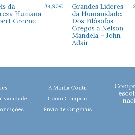
is da
Grandes Líderes
34,90
€
reza Humana
da Humanidade:
bert Greene
Dos Filósofos
Gregos a Nelson
Mandela – John
Adair
Compre
ies
A Minha Conta
escol
Privacidade
Como Comprar
naci
ondições
Envio de Originais