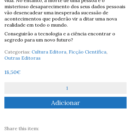
vida. No entanto, a morte de uma pessoa e o
misterioso desaparecimento dos seus dados pessoais
vão desencadear uma inesperada sucessão de
acontecimentos que poderão vir a ditar uma nova
realidade em todo o mundo.
Conseguirão a tecnologia e a ciência encontrar o
segredo para um novo futuro?
Categorias:
Cultura Editora
,
Ficção Científica
,
Outras Editoras
18,50
€
Quantidade
de
A
Adicionar
Conspiração
de
Atlântida
-
R.
Share this item: