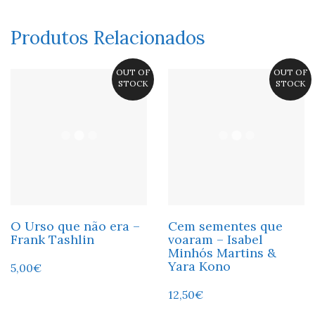
Produtos Relacionados
OUT OF
OUT OF
STOCK
STOCK
O Urso que não era –
Cem sementes que
Frank Tashlin
voaram – Isabel
Minhós Martins &
Yara Kono
5,00
€
12,50
€