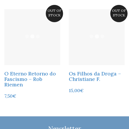
OUT OF
OUT OF
STOCK
STOCK
O Eterno Retorno do
Os Filhos da Droga –
Fascismo – Rob
Christiane F.
Riemen
15,00
€
7,50
€
Newsletter