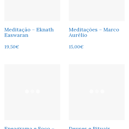
Meditação – Eknath
Meditações – Marco
Easwaran
Aurélio
19,50
€
15,00
€
Eneagrama e Foco –
Deuses e Rituais