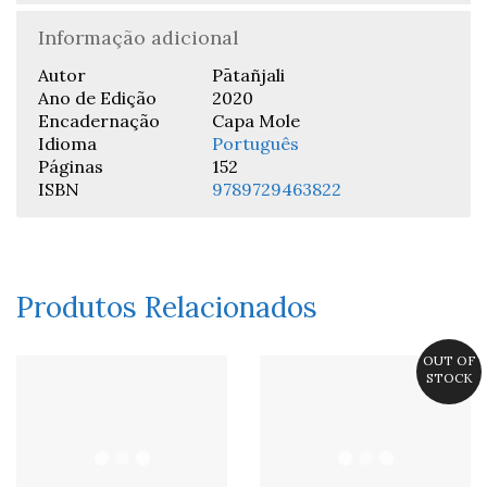
Informação adicional
Autor
Pātañjali
Ano de Edição
2020
Encadernação
Capa Mole
Idioma
Português
Páginas
152
ISBN
9789729463822
Produtos Relacionados
OUT OF
STOCK