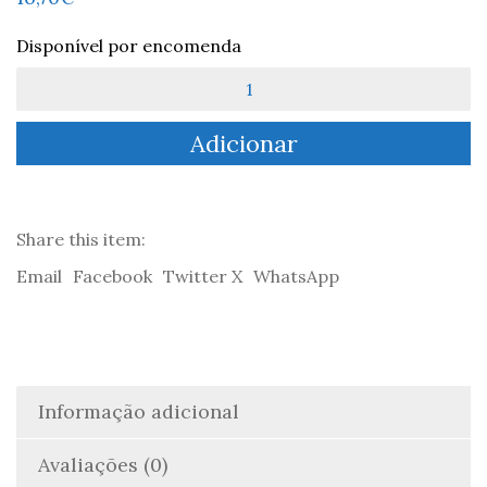
Disponível por encomenda
Quantidade
de
Yoga-
Adicionar
Sutra:
Aforismos
de
Yoga
-
Share this item:
Pātañjali
Email
Facebook
Twitter X
WhatsApp
Informação adicional
Avaliações (0)