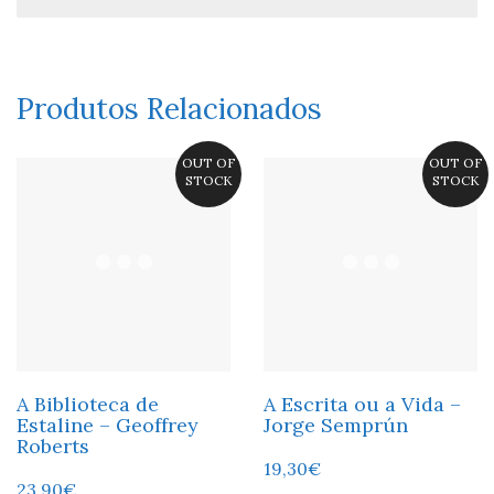
Produtos Relacionados
OUT OF
OUT OF
STOCK
STOCK
A Biblioteca de
A Escrita ou a Vida –
Estaline – Geoffrey
Jorge Semprún
Roberts
19,30
€
23,90
€