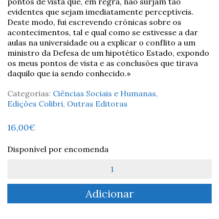
pontos de vista que, em regra, não surjam tão
evidentes que sejam imediatamente perceptíveis.
Deste modo, fui escrevendo crónicas sobre os
acontecimentos, tal e qual como se estivesse a dar
aulas na universidade ou a explicar o conflito a um
ministro da Defesa de um hipotético Estado, expondo
os meus pontos de vista e as conclusões que tirava
daquilo que ia sendo conhecido.»
Categorias:
Ciências Sociais e Humanas
,
Edições Colibri
,
Outras Editoras
16,00
€
Disponível por encomenda
Quantidade
de
Ucrânia:
Adicionar
Uma
Guerra
de