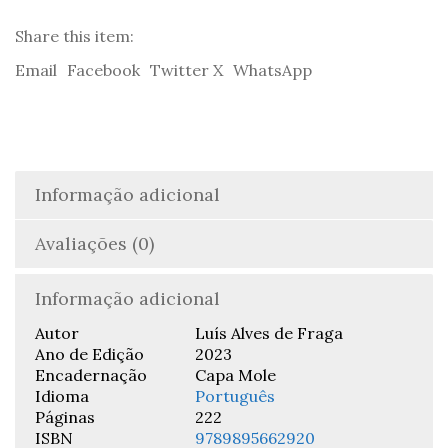
embustes
-
Share this item:
Luís
Email
Facebook
Twitter X
WhatsApp
Alves
de
Fraga
Informação adicional
Avaliações (0)
Informação adicional
Autor
Luís Alves de Fraga
Ano de Edição
2023
Encadernação
Capa Mole
Idioma
Português
Páginas
222
ISBN
9789895662920